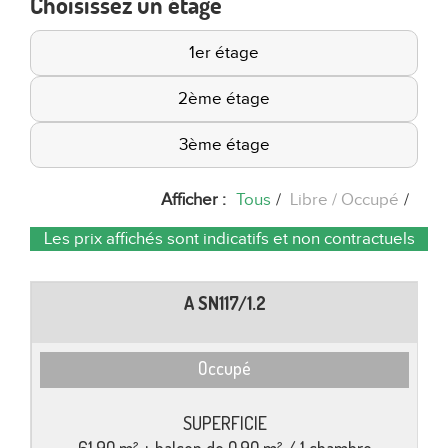
Choisissez un étage
1er étage
2ème étage
3ème étage
Afficher :
Tous
/
Libre
Occupé
/
Les prix affichés sont indicatifs et non contractuels
A SN117/1.2
Occupé
61,90 m² + balcon de 0,90 m² / 1 chambre