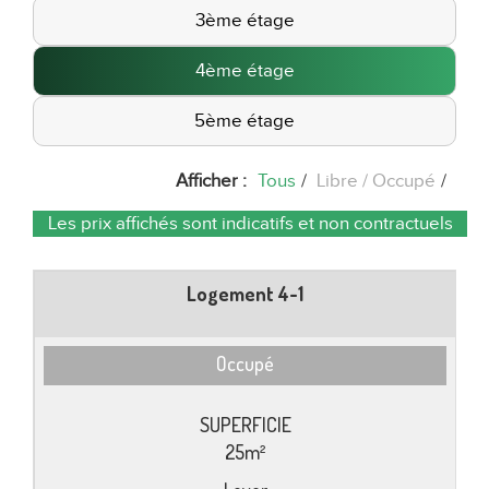
3ème étage
4ème étage
5ème étage
Afficher :
Tous
/
Libre
Occupé
/
Les prix affichés sont indicatifs et non contractuels
Logement 4-1
Occupé
25m²