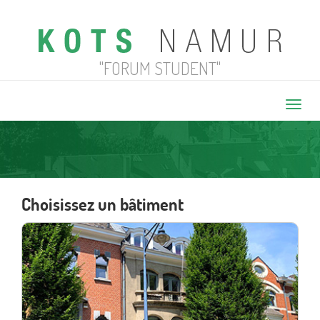
"FORUM STUDENT"
Toggl
navig
Choisissez un bâtiment