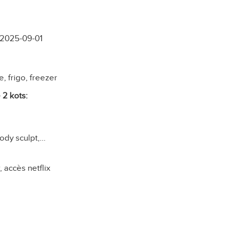
2025-09-01
, frigo, freezer
2 kots:
body sculpt,…
 accès netflix