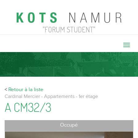
"FORUM STUDENT"
Toggl
navig
<
Retour à la liste
Cardinal Mercier - Appartements - 1er étage
A CM32/3
Occupé