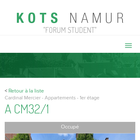
"FORUM STUDENT"
Toggl
navig
<
Retour à la liste
Cardinal Mercier - Appartements - 1er étage
A CM32/1
Occupé