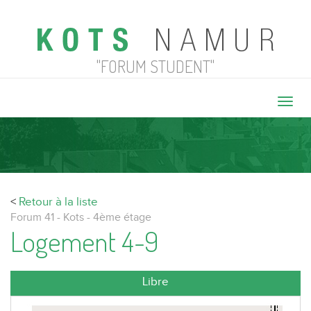
"FORUM STUDENT"
Toggl
navig
<
Retour à la liste
Forum 41 - Kots - 4ème étage
Logement 4-9
Libre